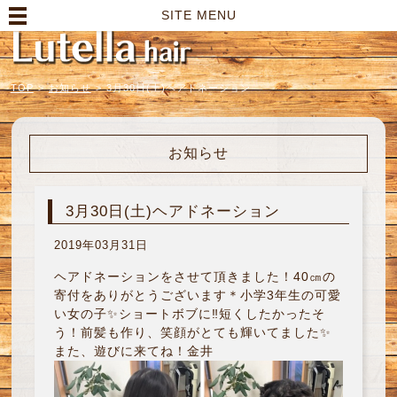
高崎市の美容室｜Lutella hair【ルテラヘアー】
SITE MENU
TOP
>
お知らせ
>
3月30日(土)ヘアドネーション
お知らせ
3月30日(土)ヘアドネーション
2019年03月31日
ヘアドネーションをさせて頂きました！40㎝の
寄付をありがとうございます＊小学3年生の可愛
い女の子✨ショートボブに‼︎短くしたかったそ
う！前髪も作り、笑顔がとても輝いてました✨
また、遊びに来てね！金井