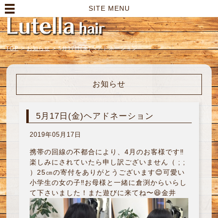
高崎市の美容室｜Lutella hair【ルテラヘアー】
SITE MENU
TOP
>
お知らせ
>
5月17日(金)ヘアドネーション
お知らせ
5月17日(金)ヘアドネーション
2019年05月17日
携帯の回線の不都合により、4月のお客様です‼︎
楽しみにされていたら申し訳ございません（ ; ;
）25㎝の寄付をありがとうございます😊可愛い
小学生の女の子‼︎お母様と一緒に倉渕からいらし
て下さいました！また遊びに来てね〜😆金井