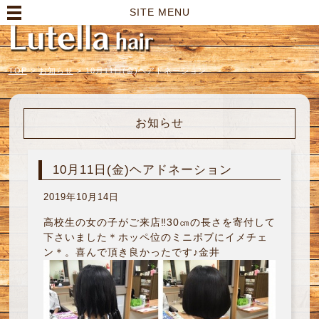
高崎市の美容室｜Lutella hair【ルテラヘアー】
SITE MENU
TOP
>
お知らせ
>
10月11日(金)ヘアドネーション
お知らせ
10月11日(金)ヘアドネーション
2019年10月14日
高校生の女の子がご来店‼︎30㎝の長さを寄付して
下さいました＊ホッペ位のミニボブにイメチェ
ン＊。喜んで頂き良かったです♪金井