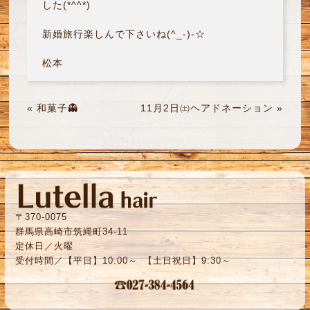
した(*^^*)
新婚旅行楽しんで下さいね(^_-)-☆
松本
«
和菓子👻
11月2日㈯ヘアドネーション
»
〒370-0075
群馬県高崎市筑縄町34-11
定休日／火曜
受付時間／【平日】10:00～ 【土日祝日】9:30～