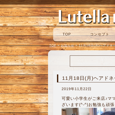
TOP
コンセプト
TOP
>
お知らせ
>
11月18日(月)ヘアド
11月18日(月)ヘアド
2019年11月22日
可愛い小学生がご来店♪マ
ざいます(^-^)お勉強も頑