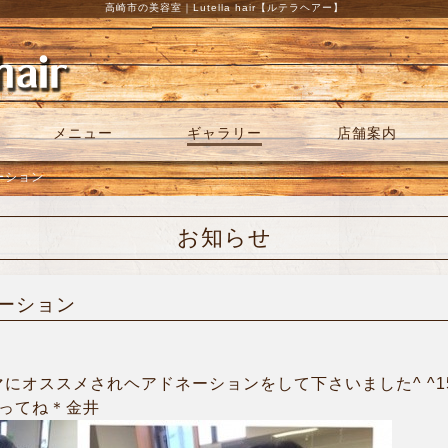
高崎市の美容室｜Lutella hair【ルテラヘアー】
メニュー
ギャラリー
店舗案内
ネーション
お知らせ
ネーション
マにオススメされヘアドネーションをして下さいました^ ^
張ってね＊金井