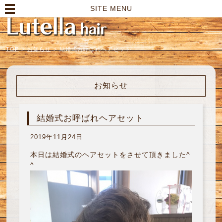
高崎市の美容室｜Lutella hair【ルテラヘアー】
SITE MENU
TOP
>
お知らせ
>
結婚式お呼ばれヘアセット
お知らせ
結婚式お呼ばれヘアセット
2019年11月24日
本日は結婚式のヘアセットをさせて頂きました^
^