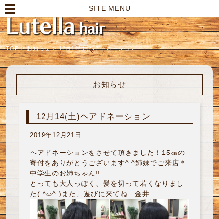
高崎市の美容室｜Lutella hair【ルテラヘアー】
SITE MENU
TOP
>
お知らせ
>
12月14(土)ヘアドネーション
お知らせ
12月14(土)ヘアドネーション
2019年12月21日
ヘアドネーションをさせて頂きました！15㎝の
寄付をありがとうございます^ ^姉妹でご来店＊
中学生のお姉ちゃん‼︎
とっても大人っぽく、髪を切って若くなりまし
た( ^ω^ )また、遊びに来てね！金井