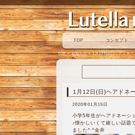
TOP
コンセプト
TOP
>
お知らせ
>
1月12日(日)ヘアドネ
1月12日(日)ヘアドネ
2020年01月15日
小学5年生がヘアドネーショ
♪懐かしいくて嬉しい話題
ました^ ^金井