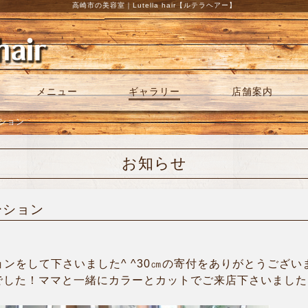
高崎市の美容室｜Lutella hair【ルテラヘアー】
メニュー
ギャラリー
店舗案内
ーション
お知らせ
ーション
ンをして下さいました^ ^30㎝の寄付をありがとうござい
でした！ママと一緒にカラーとカットでご来店下さいました‼