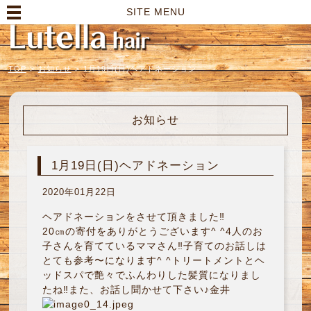
高崎市の美容室｜Lutella hair【ルテラヘアー】
SITE MENU
TOP
>
お知らせ
>
1月19日(日)ヘアドネーション
お知らせ
1月19日(日)ヘアドネーション
2020年01月22日
ヘアドネーションをさせて頂きました‼︎
20㎝の寄付をありがとうございます^ ^4人のお
子さんを育てているママさん‼︎子育てのお話しは
とても参考〜になります^ ^トリートメントとヘ
ッドスパで艶々でふんわりした髪質になりまし
たね‼︎また、お話し聞かせて下さい♪金井