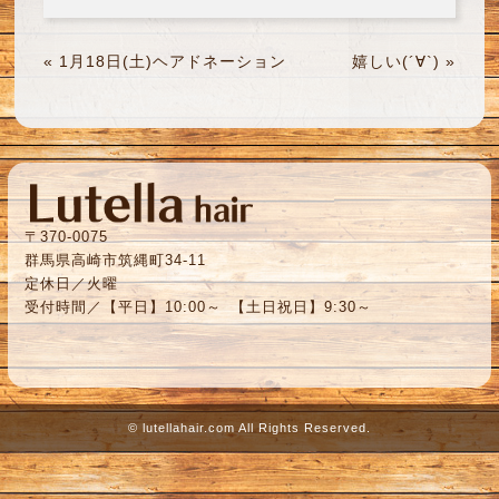
«
1月18日(土)ヘアドネーション
嬉しい(´∀`)
»
〒370-0075
群馬県高崎市筑縄町34-11
定休日／火曜
受付時間／【平日】10:00～ 【土日祝日】9:30～
©
lutellahair.com
All Rights Reserved.