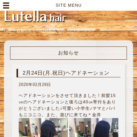
高崎市の美容室｜Lutella hair【ルテラヘアー】
SITE MENU
TOP
>
お知らせ
>
2月24日(月.祝日)ヘアドネーション
お知らせ
2月24日(月.祝日)ヘアドネーション
2020年02月29日
ヘアドネーションをさせて頂きました！前髪15
㎝のヘアドネーションと後ろは40㎝寄付をあり
がとうございました♪可愛い小学生♪ママとパパ
もニコニコ。また、遊びに来てね＊金井