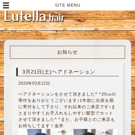
高崎市の美容室｜Lutella hair【ルテラヘアー】
SITE MENU
TOP
>
お知らせ
>
3月21日(土)ヘアドネーション
お知らせ
3月21日(土)ヘアドネーション
2020年03月22日
ヘアドネーションをさせて頂きました^ ^20㎝の
寄付をありがとうございます♪1年前に出産を期
に寄付をして下さり、それ以来のご来店です♪ま
とまりやすくお手入れもしやすい髪型でカット
させて頂きました^ ^また、お子様とのご来店も
お待ちしてます！金井