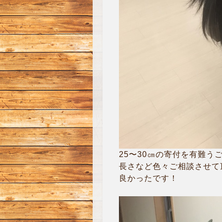
25〜30㎝の寄付を有難う
長さなど色々ご相談させて
良かったです！