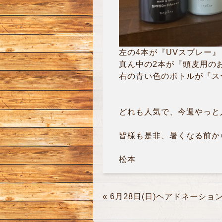
左の4本が『UVスプレー』
真ん中の2本が『頭皮用の
右の青い色のボトルが『ス
どれも人気で、今週やっと入荷
皆様も是非、暑くなる前から
松本
«
6月28日(日)ヘアドネーショ