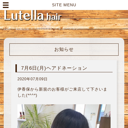
高崎市の美容室｜Lutella hair【ルテラヘアー】
SITE MENU
TOP
>
お知らせ
>
7月6日(月)ヘアドネーション
お知らせ
7月6日(月)ヘアドネーション
2020年07月09日
伊香保から新規のお客様がご来店して下さいま
した(*^^*)