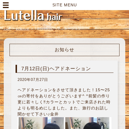
高崎市の美容室｜Lutella hair【ルテラヘアー】
SITE MENU
TOP
>
お知らせ
>
7月12日(日)ヘアドネーション
お知らせ
7月12日(日)ヘアドネーション
2020年07月27日
ヘアドネーションをさせて頂きました！15〜25
㎝の寄付をありがとうございます^ ^前髪の作り
更に若々しく‼︎カラーとカットでご来店された時
よりも明るめにしました。また、旅行のお話し
聞かせて下さい♪金井