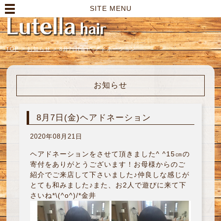
高崎市の美容室｜Lutella hair【ルテラヘアー】
SITE MENU
TOP
>
お知らせ
>
8月7日(金)ヘアドネーション
お知らせ
8月7日(金)ヘアドネーション
2020年08月21日
ヘアドネーションをさせて頂きました^ ^15㎝の
寄付をありがとうございます！お母様からのご
紹介でご来店して下さいました♪仲良しな感じが
とても和みました♪また、お2人で遊びに来て下
さいね*\(^o^)/*金井