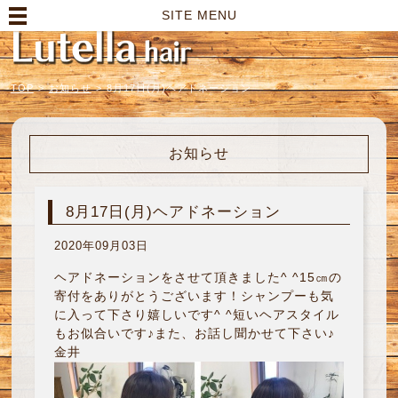
高崎市の美容室｜Lutella hair【ルテラヘアー】
SITE MENU
TOP
>
お知らせ
>
8月17日(月)ヘアドネーション
お知らせ
8月17日(月)ヘアドネーション
2020年09月03日
ヘアドネーションをさせて頂きました^ ^15㎝の
寄付をありがとうございます！シャンプーも気
に入って下さり嬉しいです^ ^短いヘアスタイル
もお似合いです♪また、お話し聞かせて下さい♪
金井