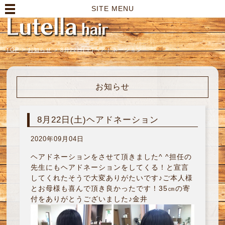
高崎市の美容室｜Lutella hair【ルテラヘアー】
SITE MENU
TOP
>
お知らせ
>
8月22日(土)ヘアドネーション
お知らせ
8月22日(土)ヘアドネーション
2020年09月04日
ヘアドネーションをさせて頂きました^ ^担任の
先生にもヘアドネーションをしてくる！と宣言
してくれたそうで大変ありがたいです♪ご本人様
とお母様も喜んで頂き良かったです！35㎝の寄
付をありがとうございました♪金井