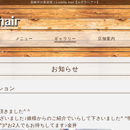
高崎市の美容室｜Lutella hair【ルテラヘアー】
メニュー
ギャラリー
店舗案内
ション
お知らせ
ーション
きました^ ^
ございました♪娘様からのご紹介でいらして下さいました^ 
o^)/*お2人でもお待ちしてます♪金井