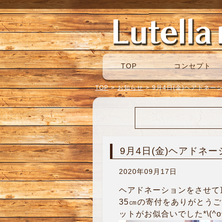
TOP
コンセプト
TOP
>
お知らせ
>
9月4日(金)ヘアドネー
9月4日(金)ヘアドネ
2020年09月17日
ヘアドネーションをさせて頂
35㎝の寄付をありがとう
ットがお似合いでした*\(^