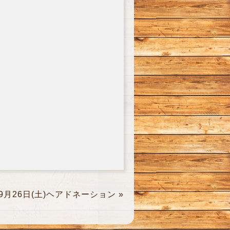
9月26日(土)ヘアドネーション
»