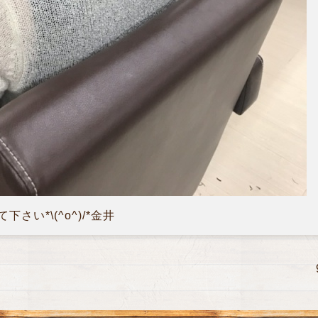
い*\(^o^)/*金井