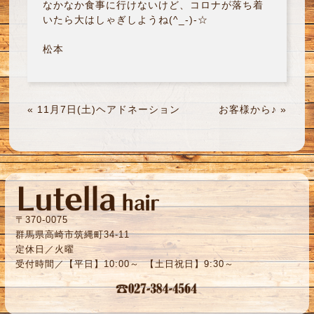
なかなか食事に行けないけど、コロナが落ち着
いたら大はしゃぎしようね(^_-)-☆
松本
«
11月7日(土)ヘアドネーション
お客様から♪
»
〒370-0075
群馬県高崎市筑縄町34-11
定休日／火曜
受付時間／【平日】10:00～ 【土日祝日】9:30～