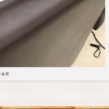
♪金井
ン