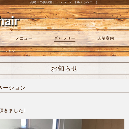
高崎市の美容室｜Lutella hair【ルテラヘアー】
メニュー
ギャラリー
店舗案内
ネーション
お知らせ
ドネーション
きました‼︎