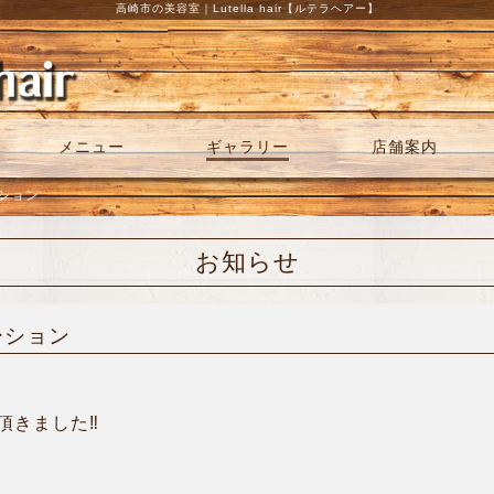
高崎市の美容室｜Lutella hair【ルテラヘアー】
メニュー
ギャラリー
店舗案内
ーション
お知らせ
ーション
きました‼︎