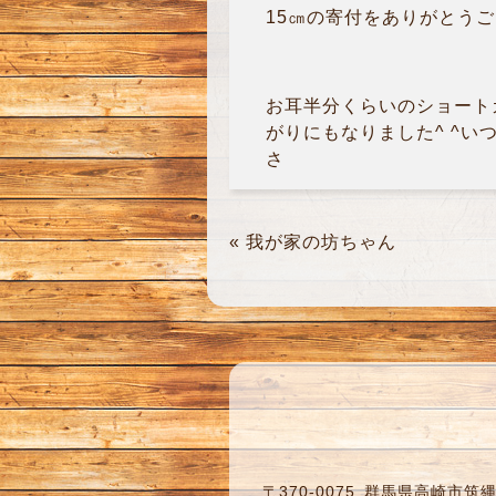
15㎝の寄付をありがとうご
お耳半分くらいのショート
がりにもなりました^ ^い
さ
«
我が家の坊ちゃん
〒370-0075
群馬県高崎市筑縄町