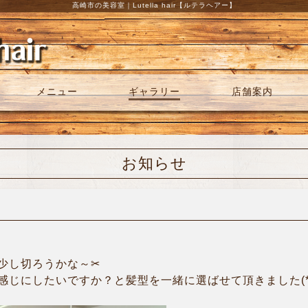
高崎市の美容室｜Lutella hair【ルテラヘアー】
メニュー
ギャラリー
店舗案内
お知らせ
少し切ろうかな～✂
じにしたいですか？と髪型を一緒に選ばせて頂きました(*^