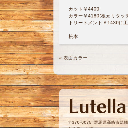
カット￥4400
カラー￥4180(根元リタッ
トリートメント￥1430(1工
松本
«
表面カラー
〒370-0075
群馬県高崎市筑縄町