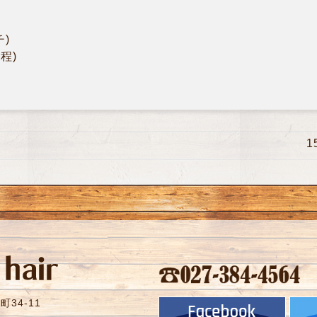
チ)
程)
34-11