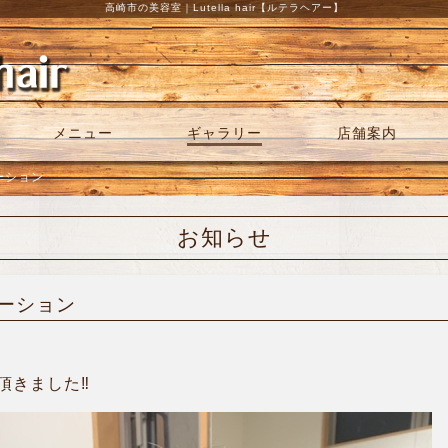
高崎市の美容室｜Lutella hair【ルテラヘアー】
メニュー
ギャラリー
店舗案内
ネーション
お知らせ
ネーション
きました‼︎