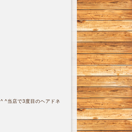
^ ^当店で3度目のヘアドネ