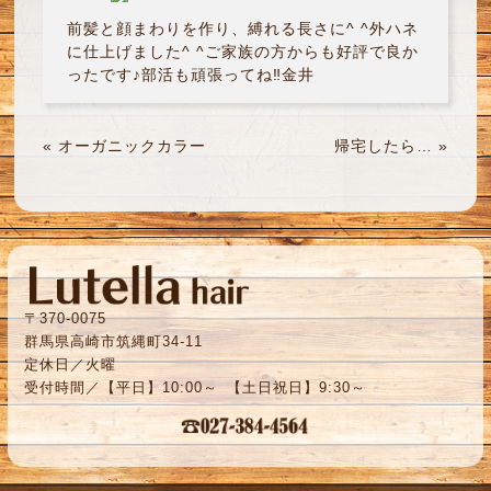
前髪と顔まわりを作り、縛れる長さに^ ^外ハネ
に仕上げました^ ^ご家族の方からも好評で良か
ったです♪部活も頑張ってね‼︎金井
«
オーガニックカラー
帰宅したら…
»
〒370-0075
群馬県高崎市筑縄町34-11
定休日／火曜
受付時間／【平日】10:00～ 【土日祝日】9:30～