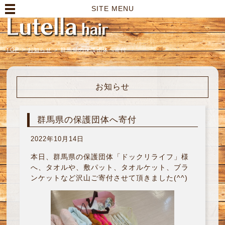
高崎市の美容室｜Lutella hair【ルテラヘアー】
SITE MENU
TOP
>
お知らせ
>
群馬県の保護団体へ寄付
お知らせ
群馬県の保護団体へ寄付
2022年10月14日
本日、群馬県の保護団体「ドックリライフ」様
へ、タオルや、敷パット、タオルケット、ブラ
ンケットなど沢山ご寄付させて頂きました(^^)