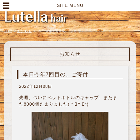
高崎市の美容室｜Lutella hair【ルテラヘアー】
SITE MENU
TOP
>
お知らせ
>
本日今年7回目の、ご寄付
お知らせ
本日今年7回目の、ご寄付
2022年12月08日
先週、ついにペットボトルのキャップ、またま
た8000個たまりました( * ॑꒳ ॑*)