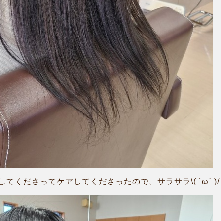
くださってケアしてくださったので、サラサラ\( ´ω` )/