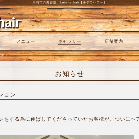
高崎市の美容室｜Lutella hair【ルテラヘアー】
メニュー
ギャラリー
店舗案内
ション
お知らせ
ーション
ンをする為に伸ばしてくださっていたお客様が、ついにヘ