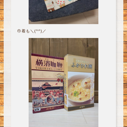
巾着も＼(^^)／