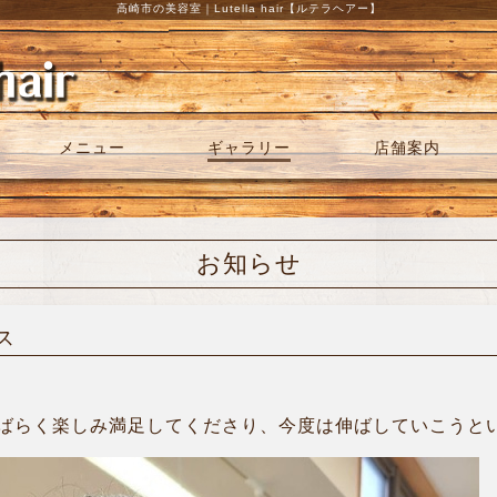
高崎市の美容室｜Lutella hair【ルテラヘアー】
メニュー
ギャラリー
店舗案内
ス
お知らせ
ス
ばらく楽しみ満足してくださり、今度は伸ばしていこうという