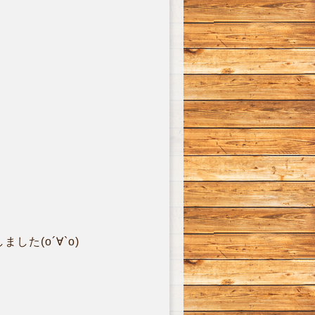
た(о´∀`о)