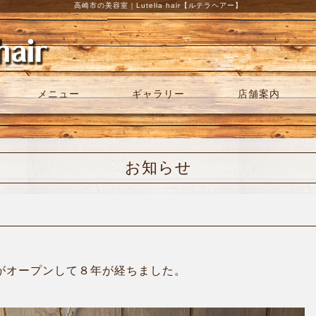
高崎市の美容室｜Lutella hair【ルテラヘアー】
メニュー
ギャラリー
店舗案内
お知らせ
アーがオープンして８年が経ちました。