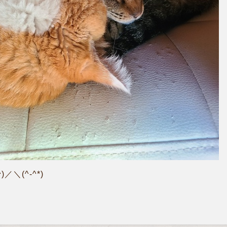
／＼(^-^*)