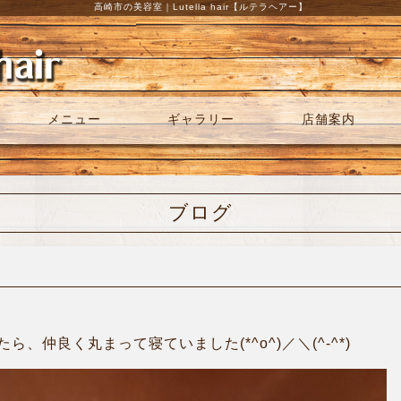
高崎市の美容室｜Lutella hair【ルテラヘアー】
メニュー
ギャラリー
店舗案内
ブログ
、仲良く丸まって寝ていました(*^o^)／＼(^-^*)