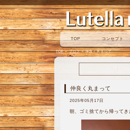
TOP
コンセプト
TOP
>
ブログ
>
仲良く丸まって
仲良く丸まって
2025年05月17日
朝、ゴミ捨てから帰ってきたら