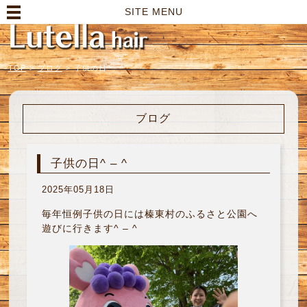
高崎市の美容室｜Lutella hair【ルテラヘアー】
SITE MENU
TOP
>
ブログ
>
子供の日^ - ^
ブログ
子供の日^ – ^
2025年05月18日
毎年恒例子供の日には榛東村のふるさと公園へ
遊びに行きます^ – ^