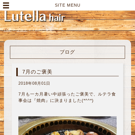
高崎市の美容室｜Lutella hair【ルテラヘアー】
SITE MENU
TOP
>
ブログ
>
7月のご褒美
ブログ
7月のご褒美
2018年08月01日
7月も一カ月暑い中頑張ったご褒美で、ルテラ食
事会は『焼肉』に決まりました(*^^*)