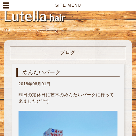
高崎市の美容室｜Lutella hair【ルテラヘアー】
SITE MENU
TOP
>
ブログ
>
めんたいパーク
ブログ
めんたいパーク
2018年08月01日
昨日の定休日に茨木のめんたいパークに行って
来ました(*^^*)