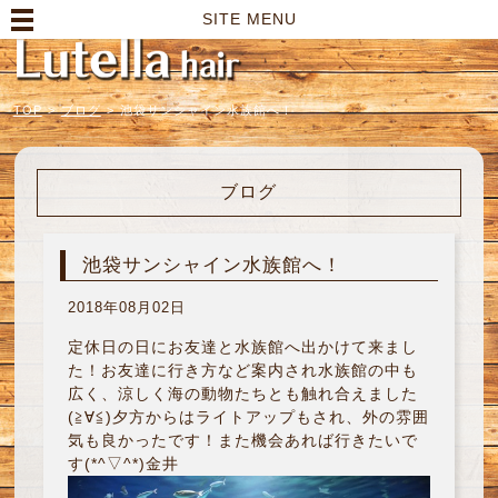
高崎市の美容室｜Lutella hair【ルテラヘアー】
SITE MENU
TOP
>
ブログ
>
池袋サンシャイン水族館へ！
ブログ
池袋サンシャイン水族館へ！
2018年08月02日
定休日の日にお友達と水族館へ出かけて来まし
た！お友達に行き方など案内され水族館の中も
広く、涼しく海の動物たちとも触れ合えました
(≧∀≦)夕方からはライトアップもされ、外の雰囲
気も良かったです！また機会あれば行きたいで
す(*^▽^*)金井