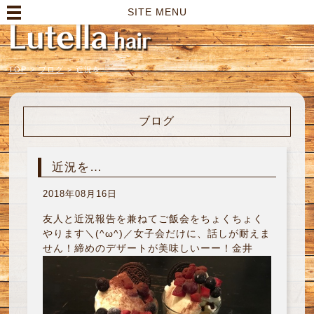
高崎市の美容室｜Lutella hair【ルテラヘアー】
SITE MENU
TOP
>
ブログ
>
近況を…
ブログ
近況を…
2018年08月16日
友人と近況報告を兼ねてご飯会をちょくちょく
やります＼(^ω^)／女子会だけに、話しが耐えま
せん！締めのデザートが美味しいーー！金井