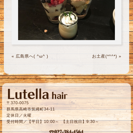
«
広島県へ( ^ω^ )
お土産(*^^*)
»
〒370-0075
群馬県高崎市筑縄町34-11
定休日／火曜
受付時間／【平日】10:00～ 【土日祝日】9:30～