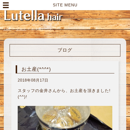
高崎市の美容室｜Lutella hair【ルテラヘアー】
SITE MENU
TOP
>
ブログ
>
お土産(*^^*)
ブログ
お土産(*^^*)
2018年08月17日
スタッフの金井さんから、お土産を頂きました!
(^^)!