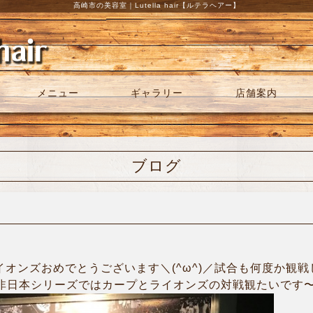
高崎市の美容室｜Lutella hair【ルテラヘアー】
メニュー
ギャラリー
店舗案内
ブログ
ライオンズおめでとうございます＼(^ω^)／試合も何度か観
是非日本シリーズではカープとライオンズの対戦観たいです