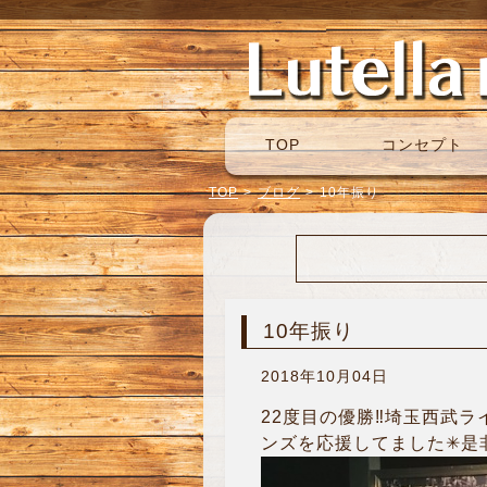
TOP
コンセプト
TOP
>
ブログ
>
10年振り
10年振り
2018年10月04日
22度目の優勝‼︎埼玉西武
ンズを応援してました✳︎