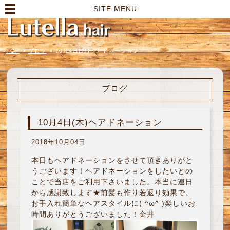
高崎市の美容室｜Lutella hair【ルテラヘアー】
SITE MENU
TOP
>
ブログ
>
10月4日(木)ヘアドネーション
ブログ
10月4日(木)ヘアドネーション
2018年10月04日
本日もヘアドネーションをさせて頂きありがと
うございます！ヘアドネーションをしたいとの
ことで当店をご利用下さいました。本当に連日
から感謝致します★前髪も作り若返り効果で、
お手入れ簡単なヘアスタイルに( ^ω^ )楽しいお
時間ありがとうございました！金井