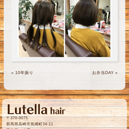
«
10年振り
お弁当DAY
»
〒370-0075
群馬県高崎市筑縄町34-11