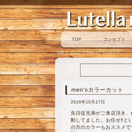
TOP
コンセプト
TOP
>
ブログ
>
men'sカラーカット
men’sカラーカット
2018年10月17日
先日従兄弟がご来店頂き、
動してました。お任せ‼︎
の方のカラーもおススメです