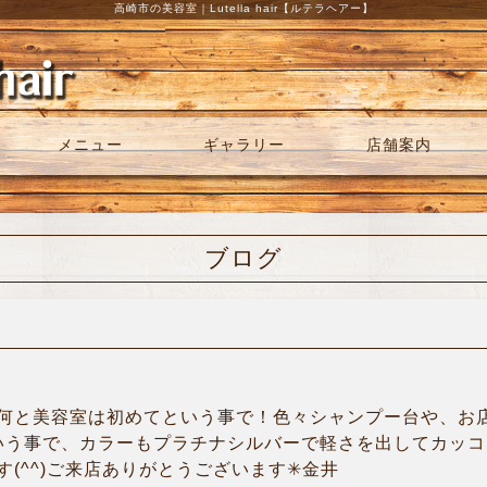
高崎市の美容室｜Lutella hair【ルテラヘアー】
メニュー
ギャラリー
店舗案内
ブログ
何と美容室は初めてという事で！色々シャンプー台や、お
という事で、カラーもプラチナシルバーで軽さを出してカッ
(^^)ご来店ありがとうございます✳︎金井