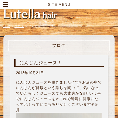
高崎市の美容室｜Lutella hair【ルテラヘアー】
SITE MENU
TOP
>
ブログ
>
にんじんジュース！
ブログ
にんじんジュース！
2018年10月21日
にんじんジュースを頂きました(^^)✳︎お店の中で
にんじんが健康という話しを聞いて、気になっ
ていたらしくジュースでも大丈夫かな⁈という事
でにんじんジュースを✳︎これで綺麗に健康にな
ってね！っていつもありがとうございます✳︎金
井