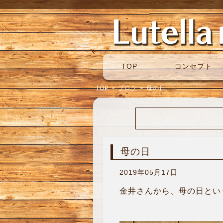
TOP
コンセプト
TOP
>
ブログ
>
母の日
母の日
2019年05月17日
金井さんから、母の日という