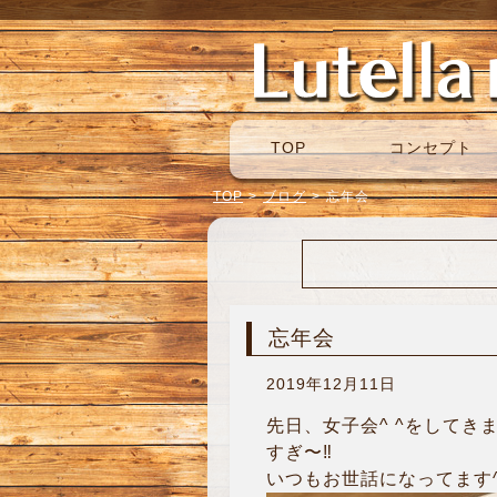
TOP
コンセプト
TOP
>
ブログ
>
忘年会
忘年会
2019年12月11日
先日、女子会^ ^をしてき
すぎ〜‼︎
いつもお世話になってます^