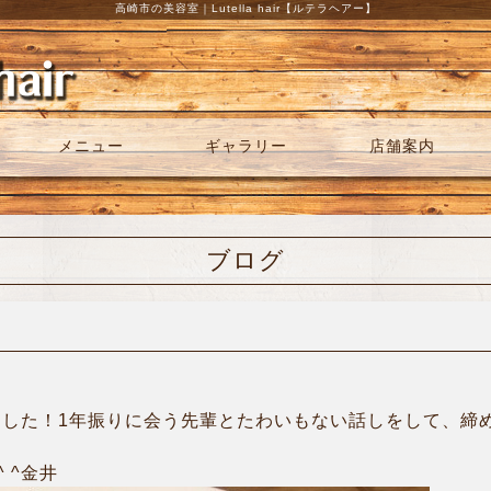
高崎市の美容室｜Lutella hair【ルテラヘアー】
メニュー
ギャラリー
店舗案内
ブログ
ました！1年振りに会う先輩とたわいもない話しをして、締め
 ^金井