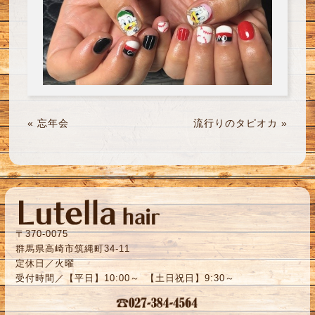
«
忘年会
流行りのタピオカ
»
〒370-0075
群馬県高崎市筑縄町34-11
定休日／火曜
受付時間／【平日】10:00～ 【土日祝日】9:30～