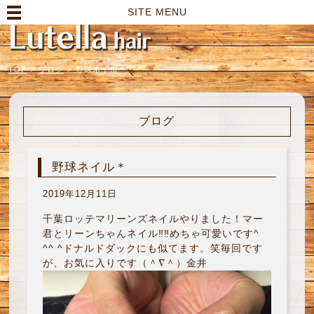
高崎市の美容室｜Lutella hair【ルテラヘアー】
SITE MENU
TOP
>
ブログ
>
野球ネイル＊
ブログ
野球ネイル＊
2019年12月11日
千葉ロッテマリーンズネイルやりました！マー
君とリーンちゃんネイル‼︎‼︎めちゃ可愛いです^
^^ ^ドナルドダックにも似てます。笑毎回です
が、お気に入りです（＾∇＾）金井