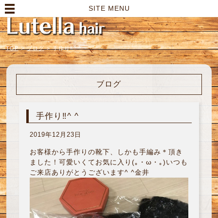
高崎市の美容室｜Lutella hair【ルテラヘアー】
SITE MENU
TOP
>
ブログ
>
手作り‼︎^ ^
ブログ
手作り‼︎^ ^
2019年12月23日
お客様から手作りの靴下、しかも手編み＊頂き
ました！可愛いくてお気に入り(｡・ω・｡)いつも
ご来店ありがとうございます^ ^金井