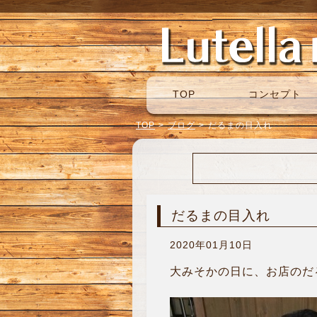
TOP
コンセプト
TOP
>
ブログ
>
だるまの目入れ
だるまの目入れ
2020年01月10日
大みそかの日に、お店のだる