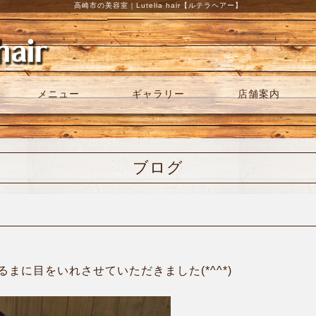
高崎市の美容室｜Lutella hair【ルテラヘアー】
メニュー
ギャラリー
店舗案内
ブログ
まに目をいれさせていただきました(*^^*)