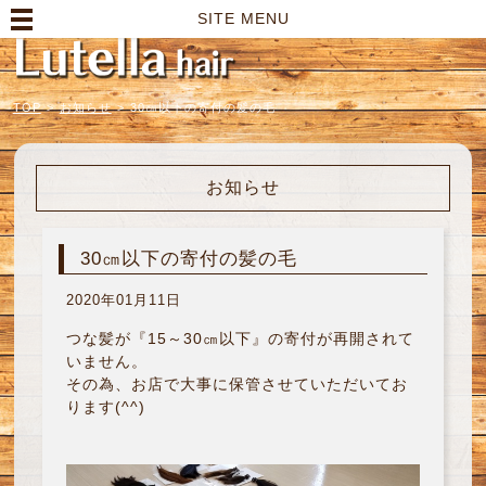
高崎市の美容室｜Lutella hair【ルテラヘアー】
SITE MENU
TOP
>
お知らせ
>
30㎝以下の寄付の髪の毛
お知らせ
30㎝以下の寄付の髪の毛
2020年01月11日
つな髪が『15～30㎝以下』の寄付が再開されて
いません。
その為、お店で大事に保管させていただいてお
ります(^^)