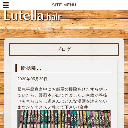
高崎市の美容室｜Lutella hair【ルテラヘアー】
SITE MENU
TOP
>
ブログ
>
断捨離…
ブログ
断捨離…
2020年05月30日
緊急事態宣言中にお部屋の掃除をひたすらやっ
ていたら、漫画本が出てきました…何故か巻抜
けもちらほら…皆さんはどんな漫画を読んでい
ますか？オススメ教えて下さい♪金井